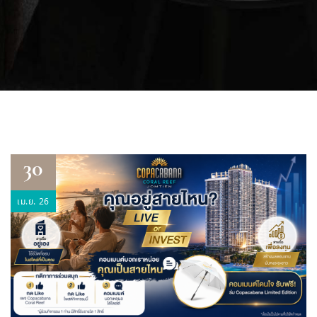
30
เม.ย. 26