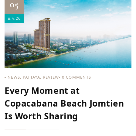
05
ม.ค. 26
NEWS
,
PATTAYA
,
REVIEW
0
COMMENTS
Every Moment at
Copacabana Beach Jomtien
Is Worth Sharing