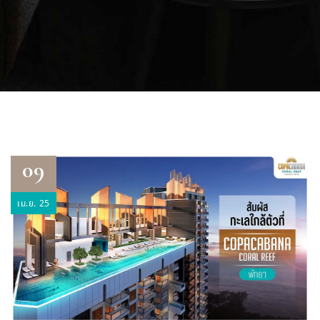
09
เม.ย. 25