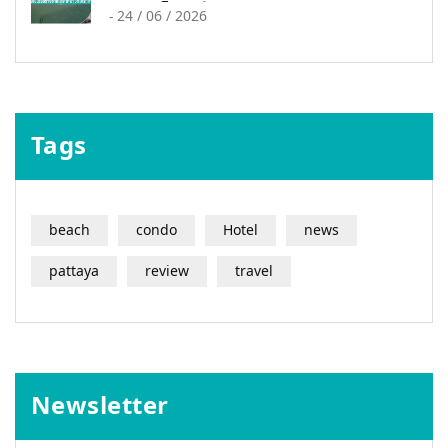
ใคร ๆ ก็ทำได้
-
24 / 06 / 2026
Tags
beach
condo
Hotel
news
pattaya
review
travel
Newsletter