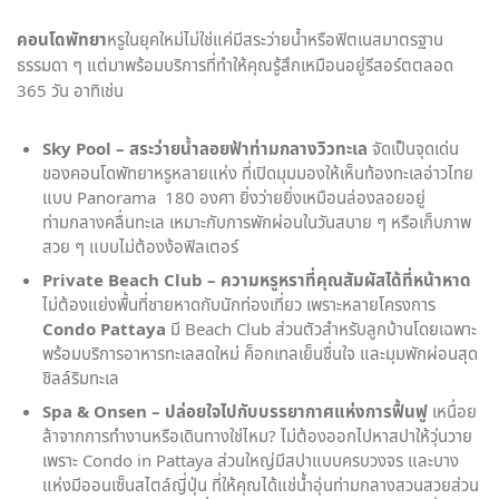
คอนโดพัทยา
หรูในยุคใหม่ไม่ใช่แค่มีสระว่ายน้ำหรือฟิตเนสมาตรฐาน
ธรรมดา ๆ แต่มาพร้อมบริการที่ทำให้คุณรู้สึกเหมือนอยู่รีสอร์ตตลอด
365 วัน อาทิเช่น
Sky Pool – สระว่ายน้ำลอยฟ้าท่ามกลางวิวทะเล
จัดเป็นจุดเด่น
ของคอนโดพัทยาหรูหลายแห่ง ที่เปิดมุมมองให้เห็นท้องทะเลอ่าวไทย
แบบ Panorama 180 องศา ยิ่งว่ายยิ่งเหมือนล่องลอยอยู่
ท่ามกลางคลื่นทะเล เหมาะกับการพักผ่อนในวันสบาย ๆ หรือเก็บภาพ
สวย ๆ แบบไม่ต้องง้อฟิลเตอร์
Private Beach Club – ความหรูหราที่คุณสัมผัสได้ที่หน้าหาด
ไม่ต้องแย่งพื้นที่ชายหาดกับนักท่องเที่ยว เพราะหลายโครงการ
Condo Pattaya
มี Beach Club ส่วนตัวสำหรับลูกบ้านโดยเฉพาะ
พร้อมบริการอาหารทะเลสดใหม่ ค็อกเทลเย็นชื่นใจ และมุมพักผ่อนสุด
ชิลล์ริมทะเล
Spa & Onsen – ปล่อยใจไปกับบรรยากาศแห่งการฟื้นฟู
เหนื่อย
ล้าจากการทำงานหรือเดินทางใช่ไหม? ไม่ต้องออกไปหาสปาให้วุ่นวาย
เพราะ Condo in Pattaya ส่วนใหญ่มีสปาแบบครบวงจร และบาง
แห่งมีออนเซ็นสไตล์ญี่ปุ่น ที่ให้คุณได้แช่น้ำอุ่นท่ามกลางสวนสวยส่วน