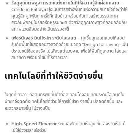
วัสดุคุณภาพสูง การตกแต่งภายในที่ให้ความรู้สึกผ่อนคลาย
–
Condo in Pattaya มุ่งเน้นการสร้างพื้นที่แห่งความสบายใจที่จะทำให้
คุณรู้สึกผูกพันทุกครั้งที่กลับบ้าน พร้อมกับการสร้างบรรยากาศ
ราวกับพักอยู่ในรีสอร์ตหรูริมทะเล ด้วยวัสดุคุณภาพสูงที่กลมกลืนกับ
สภาพแวดล้อมอย่างเป็นธรรมชาติ
เฟอร์นิเจอร์ Built-in ระดับไฮเอนด์
– ทุกชิ้นถูกออกแบบให้สอด
รับกับพื้นที่ใช้สอยอย่างลงตัวด้วยแนวคิด “Design for Living” เน้น
ประโยชน์ใช้สอยจริง ไม่เพียงแต่สวยงาม เพื่อให้พื้นที่ดูสะอาด โล่งและ
สบายตา พร้อมดีไซน์ที่ไร้กาลเวลา
เทคโนโลยีที่ทำให้ชีวิตง่ายขึ้น
ในยุคที่ “เวลา” คือสินทรัพย์ที่มีค่าที่สุด คอนโดจอมเทียนระดับไฮเอนด์ใน
พัทยาจึงติดตั้งเทคโนโลยีที่ช่วยให้การใช้ชีวิต ง่ายขึ้น ปลอดภัยขึ้น และ
สะดวกสบายขึ้น ไม่ว่าจะเป็น
High-Speed Elevator
ระบบลิฟต์ความเร็วสูง ขึ้น-ลงรวดเร็วแม้
ไม่ใช่ช่วงเวลาเร่งด่วน