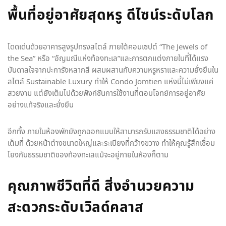
พื้นที่อยู่อาศัยสุดหรู ดีไซน์ระดับโลก
โดดเด่นด้วยอาคารสูงรูปทรงสไตล์ ภายใต้คอนเซปต์ “The Jewels of
the Sea” หรือ “อัญมณีแห่งท้องทะเล”และการตกแต่งภายในที่ได้แรง
บันดาลใจจากปะการังหลากสี ผสมผสานกับความหรูหราและความยั่งยืนใน
สไตล์ Sustainable Luxury ทำให้ Condo Jomtien แห่งนี้ไม่เพียงแค่
สวยงาม แต่ยังเต็มไปด้วยฟังก์ชันการใช้งานที่ตอบโจทย์การอยู่อาศัย
อย่างแท้จริงและยั่งยืน
อีกทั้ง ภายในห้องพักยังถูกออกแบบให้สามารถรับแสงธรรมชาติได้อย่าง
เต็มที่ ด้วยหน้าต่างขนาดใหญ่และระเบียงที่กว้างขวาง ทำให้คุณรู้สึกเชื่อม
โยงกับธรรมชาติของท้องทะเลแม้จะอยู่ภายในห้องก็ตาม
คุณภาพชีวิตที่ดี สิ่งอำนวยความ
สะดวกระดับเวิลด์คลาส