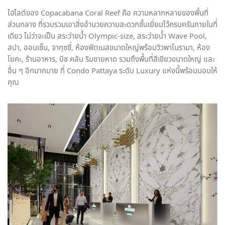
ไฮไลต์ของ Copacabana Coral Reef คือ ความหลากหลายของพื้นที่
ส่วนกลาง ที่รวบรวมเอาสิ่งอำนวยความสะดวกชั้นเยี่ยมไว้ครบครันภายในที่
เดียว ไม่ว่าจะเป็น สระว่ายน้ำ Olympic-size, สระว่ายน้ำ Wave Pool,
สปา, ออนเซ็น, จากุซซี่, ห้องฟิตเนสขนาดใหญ่พร้อมวิวพาโนรามา, ห้อง
โยคะ, ร้านอาหาร, บีช คลับ ริมชายหาด รวมถึงพื้นที่สีเขียวขนาดใหญ่ และ
อื่น ๆ อีกมากมาย ที่ Condo Pattaya ระดับ Luxury แห่งนี้พร้อมมอบให้
คุณ