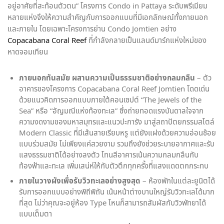
อยู่อาศัยที่สะท้อนตัวตน” โครงการ Condo in Pattaya ระดับพรีเมียม
หลายแห่งจึงให้ความสำคัญกับการออกแบบที่มีเอกลักษณ์ทั้งภายนอก
และภายใน โดยเฉพาะโครงการย่าน Condo Jomtien อย่าง
Copacabana Coral Reef
ที่กำลังกลายเป็นแลนด์มาร์กแห่งใหม่ของ
หาดจอมเทียน
ภายนอกทันสมัย ผสานความเป็นธรรมชาติอย่างกลมกลืน
– ตัว
อาคารของโครงการ Copacabana Coral Reef Jomtien โดดเด่น
ด้วยแนวคิดการออกแบบภายใต้คอนเซปต์ “The Jewels of the
Sea” หรือ “อัญมณีแห่งท้องทะเล” ซึ่งถ่ายทอดแรงบันดาลใจจาก
ความงดงามของมหาสมุทรและแนวปะการัง มาสู่สถาปัตยกรรมสไตล์
Modern Classic ที่มีเส้นสายเรียบหรู แต่ยังแฝงด้วยความอ่อนช้อย
แบบร่วมสมัย ไม่เพียงแค่สวยงาม รวมถึงยังช่วยระบายอากาศและรับ
แสงธรรมชาติได้อย่างลงตัว โทนสีอาคารเน้นความกลมกลืนกับ
ท้องฟ้าและทะเล เพิ่มเสน่ห์ให้กับตัวตึกทุกครั้งที่แสงแดดตกกระทบ
ภายในวางผังเพื่อรับวิวทะเลอย่างสูงสุด
– ห้องพักในแต่ละยูนิตได้
รับการออกแบบอย่างพิถีพิถัน เน้นหน้าต่างบานใหญ่รับวิวทะเลได้มาก
ที่สุด ไม่ว่าคุณจะอยู่ห้อง Type ไหนก็สามารถสัมผัสกับวิวพัทยาได้
แบบเต็มตา