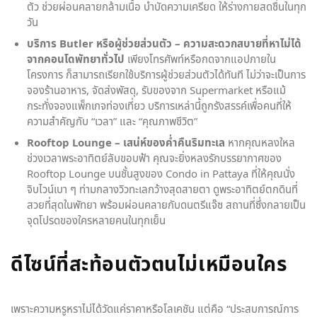
ตัว ช่วยผ่อนคลายกล้ามเนื้อ บำบัดความเครียด ให้ร่างกายสดชื่นในทุก
วัน
บริการ Butler หรือผู้ช่วยส่วนตัว – ความสะดวกสบายที่หาไม่ได้
จากคอนโดพัทยาทั่วไป
เพียงโทรศัพท์หรือกดจากแอปภายใน
โครงการ ก็สามารถเรียกใช้บริการผู้ช่วยส่วนตัวได้ทันที ไม่ว่าจะเป็นการ
จองร้านอาหาร, จัดส่งพัสดุ, รับของจาก Supermarket หรือแม้
กระทั่งจองแพ็กเกจท่องเที่ยว บริการเหล่านี้ถูกรังสรรค์เพื่อคนที่ให้
ความสำคัญกับ “เวลา” และ “คุณภาพชีวิต”
Rooftop Lounge – เสน่ห์ของค่ำคืนริมทะเล
หากคุณหลงใหล
ช่วงเวลาพระอาทิตย์ลับขอบฟ้า คุณจะยิ่งหลงรักบรรยากาศของ
Rooftop Lounge บนชั้นสูงของ Condo in Pattaya ที่ให้คุณนั่ง
จิบไวน์เบา ๆ ท่ามกลางวิวทะเลกว้างสุดสายตา ดูพระอาทิตย์ตกดินที่
สวยที่สุดในพัทยา พร้อมผ่อนคลายกับดนตรีแจ๊ซ สถานที่ซึ่งกลายเป็น
จุดโปรดของใครหลายคนในทุกเย็น
ดีไซน์ที่สะท้อนตัวตนไม่เหมือนใคร
เพราะความหรูหราไม่ได้วัดแค่ราคาหรือโลเคชัน แต่คือ “ประสบการณ์การ