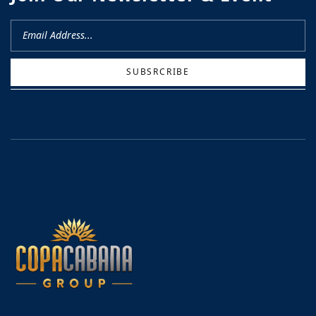
SUBSRCRIBE
CN
om