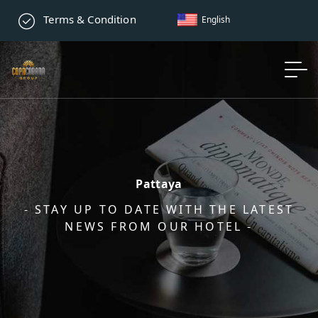
Terms & Condition
English
Pattaya
- STAY UP TO DATE WITH THE LATEST
NEWS FROM OUR HOTEL -